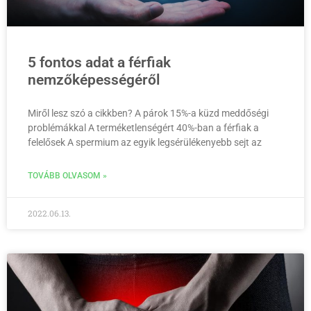
5 fontos adat a férfiak
nemzőképességéről
Miről lesz szó a cikkben? A párok 15%-a küzd meddőségi
problémákkal A terméketlenségért 40%-ban a férfiak a
felelősek A spermium az egyik legsérülékenyebb sejt az
TOVÁBB OLVASOM »
2022.06.13.