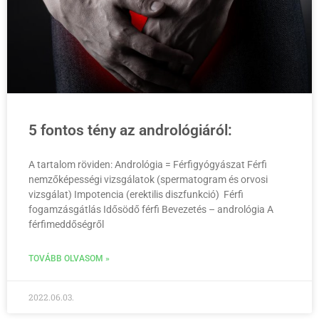
5 fontos tény az andrológiáról:
A tartalom röviden: Andrológia = Férfigyógyászat Férfi
nemzőképességi vizsgálatok (spermatogram és orvosi
vizsgálat) Impotencia (erektilis diszfunkció) Férfi
fogamzásgátlás Idősödő férfi Bevezetés – andrológia A
férfimeddőségről
TOVÁBB OLVASOM »
2022.06.03.