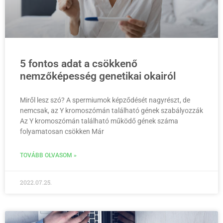
5 fontos adat a csökkenő
nemzőképesség genetikai okairól
Miről lesz szó? A spermiumok képződését nagyrészt, de
nemcsak, az Y kromoszómán található gének szabályozzák
Az Y kromoszómán található működő gének száma
folyamatosan csökken Már
TOVÁBB OLVASOM »
2022.07.25.