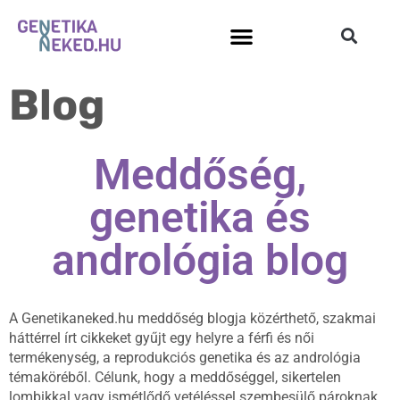
Blog
Meddőség,
genetika és
andrológia blog
A Genetikaneked.hu meddőség blogja közérthető, szakmai
háttérrel írt cikkeket gyűjt egy helyre a férfi és női
termékenység, a reprodukciós genetika és az andrológia
témaköréből. Célunk, hogy a meddőséggel, sikertelen
lombikkal vagy ismétlődő vetéléssel szembesülő pároknak