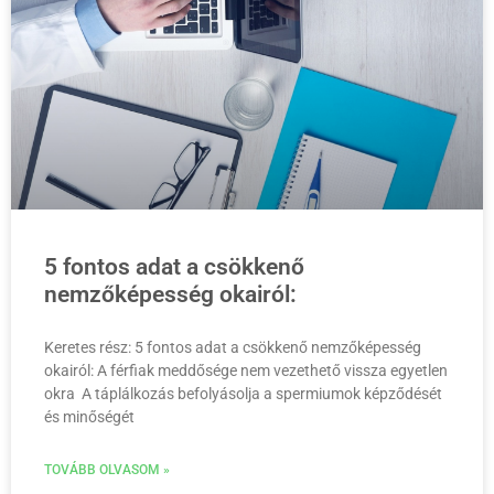
5 fontos adat a csökkenő
nemzőképesség okairól:
Keretes rész: 5 fontos adat a csökkenő nemzőképesség
okairól: A férfiak meddősége nem vezethető vissza egyetlen
okra A táplálkozás befolyásolja a spermiumok képződését
és minőségét
TOVÁBB OLVASOM »