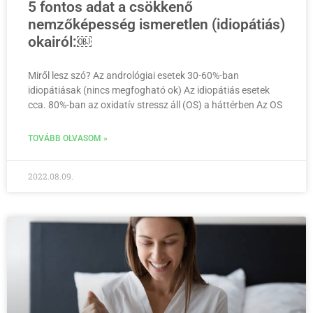
5 fontos adat a csökkenő
nemzőképesség ismeretlen (idiopátiás)
okairól:￼
Miről lesz szó? Az andrológiai esetek 30-60%-ban
idiopátiásak (nincs megfogható ok) Az idiopátiás esetek
cca. 80%-ban az oxidatív stressz áll (OS) a háttérben Az OS
TOVÁBB OLVASOM »
2022.08.09.