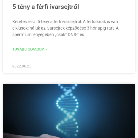
5 tény a férfi ivarsejtről
Keretes rész: 5 tény a férfi ivarsejtről: A férfiaknak is van
ciklusok: náluk az ivarsejtek képződése 3 hónapig tart A
spermium lényegében „csak” DNS-t és
TOVÁBB OLVASOM »
2022.06.21.