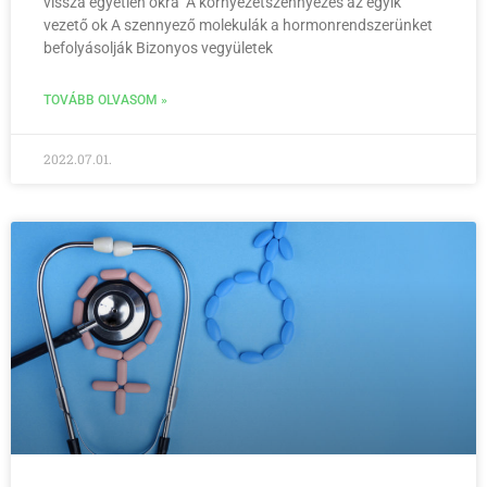
vissza egyetlen okra A környezetszennyezés az egyik
vezető ok A szennyező molekulák a hormonrendszerünket
befolyásolják Bizonyos vegyületek
TOVÁBB OLVASOM »
2022.07.01.