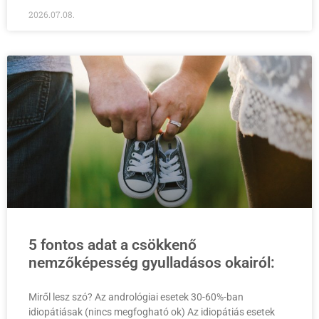
2026.07.08.
5 fontos adat a csökkenő
nemzőképesség gyulladásos okairól:
Miről lesz szó? Az andrológiai esetek 30-60%-ban
idiopátiásak (nincs megfogható ok) Az idiopátiás esetek