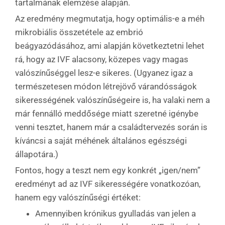
tartalmának elemzése alapján.
Az eredmény megmutatja, hogy optimális-e a méh
mikrobiális összetétele az embrió
beágyazódásához, ami alapján következtetni lehet
rá, hogy az IVF alacsony, közepes vagy magas
valószínűséggel lesz-e sikeres. (Ugyanez igaz a
természetesen módon létrejövő várandósságok
sikerességének valószínűségeire is, ha valaki nem a
már fennálló meddősége miatt szeretné igénybe
venni tesztet, hanem már a családtervezés során is
kíváncsi a saját méhének általános egészségi
állapotára.)
Fontos, hogy a teszt nem egy konkrét „igen/nem”
eredményt ad az IVF sikerességére vonatkozóan,
hanem egy valószínűségi értéket:
Amennyiben krónikus gyulladás van jelen a