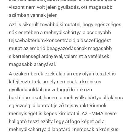
viszont nem volt jelen gyulladás, ott magasabb
számban vannak jelen.
Azt is sikerült továbbá kimutatni, hogy egészséges
nők esetében a méhnyálkahártya alacsonyabb
tejsavbaktérium-koncentrációja összefüggést
mutat az embrió beágyazódásának magasabb
sikertelenségi arányával, valamint a vetélések
magasabb arányával.
A szakemberek ezek alapján egy olyan tesztet is
kifejlesztettek, amely nemcsak a krónikus
gyulladásokkal összefüggő kórokozó
baktériumokat, hanem a méhnyálkahártya általános
egészségi állapotát jelző tejsavbaktériumok
mennyiségét is képes kimutatni. Az EMMA névre
hallgató teszt ezáltal egy átfogó képet ad a
méhnyálkahártya állapotáról: nemcsak a krónikus