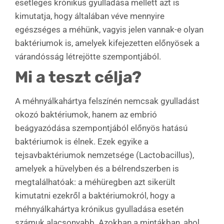
esetleges krónikus gyulladása mellett azt is
kimutatja, hogy általában véve mennyire
egészséges a méhünk, vagyis jelen vannak-e olyan
baktériumok is, amelyek kifejezetten előnyösek a
várandósság létrejötte szempontjából.
Mi a teszt célja?
A méhnyálkahártya felszínén nemcsak gyulladást
okozó baktériumok, hanem az embrió
beágyazódása szempontjából előnyös hatású
baktériumok is élnek. Ezek egyike a
tejsavbaktériumok nemzetsége (Lactobacillus),
amelyek a hüvelyben és a bélrendszerben is
megtalálhatóak: a méhüregben azt sikerült
kimutatni ezekről a baktériumokról, hogy a
méhnyálkahártya krónikus gyulladása esetén
számuk alacsonyabb. Azokban a mintákban, ahol