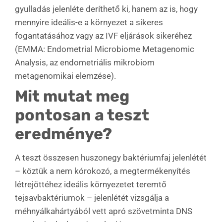
gyulladás jelenléte deríthető ki, hanem az is, hogy
mennyire ideális-e a környezet a sikeres
fogantatásához vagy az IVF eljárások sikeréhez
(EMMA: Endometrial Microbiome Metagenomic
Analysis, az endometriális mikrobiom
metagenomikai elemzése).
Mit mutat meg
pontosan a teszt
eredménye?
A teszt összesen huszonegy baktériumfaj jelenlétét
– köztük a nem kórokozó, a megtermékenyítés
létrejöttéhez ideális környezetet teremtő
tejsavbaktériumok – jelenlétét vizsgálja a
méhnyálkahártyából vett apró szövetminta DNS