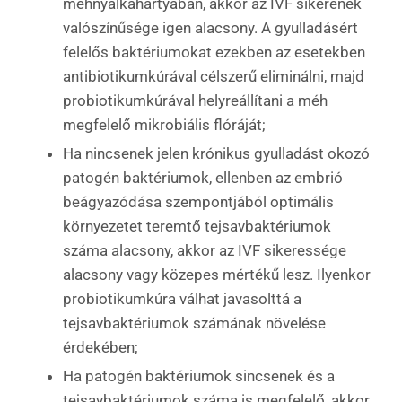
méhnyálkahártyában, akkor az IVF sikerének
valószínűsége igen alacsony. A gyulladásért
felelős baktériumokat ezekben az esetekben
antibiotikumkúrával célszerű eliminálni, majd
probiotikumkúrával helyreállítani a méh
megfelelő mikrobiális flóráját;
Ha nincsenek jelen krónikus gyulladást okozó
patogén baktériumok, ellenben az embrió
beágyazódása szempontjából optimális
környezetet teremtő tejsavbaktériumok
száma alacsony, akkor az IVF sikeressége
alacsony vagy közepes mértékű lesz. Ilyenkor
probiotikumkúra válhat javasolttá a
tejsavbaktériumok számának növelése
érdekében;
Ha patogén baktériumok sincsenek és a
tejsavbaktériumok száma is megfelelő, akkor