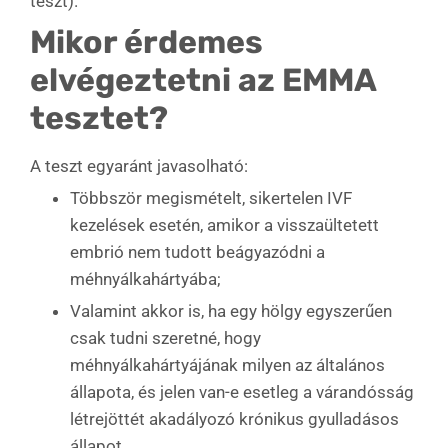
teszt).
Mikor érdemes
elvégeztetni az EMMA
tesztet?
A teszt egyaránt javasolható:
Többször megismételt, sikertelen IVF
kezelések esetén, amikor a visszaültetett
embrió nem tudott beágyazódni a
méhnyálkahártyába;
Valamint akkor is, ha egy hölgy egyszerűen
csak tudni szeretné, hogy
méhnyálkahártyájának milyen az általános
állapota, és jelen van-e esetleg a várandósság
létrejöttét akadályozó krónikus gyulladásos
állapot.