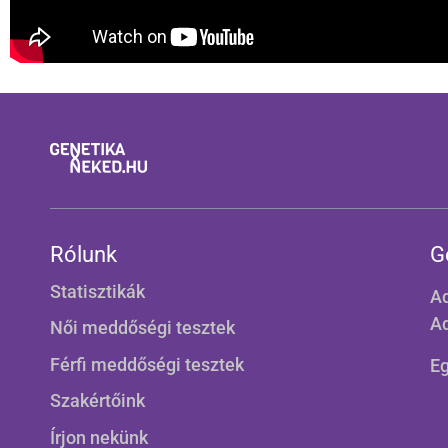
Rólunk
G
Statisztikák
Ad
Ad
Női meddőségi tesztek
Férfi meddőségi tesztek
E
Szakértőink
Írjon nekünk