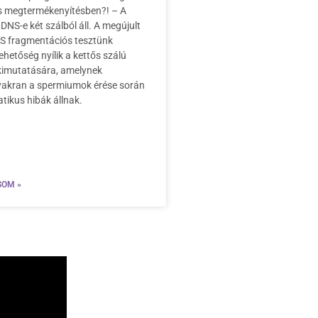
es megtermékenyítésben?! – A
DNS-e két szálból áll. A megújult
NS fragmentációs tesztünk
ehetőség nyílik a kettős szálú
kimutatására, amelynek
yakran a spermiumok érése során
atikus hibák állnak.
SOM »