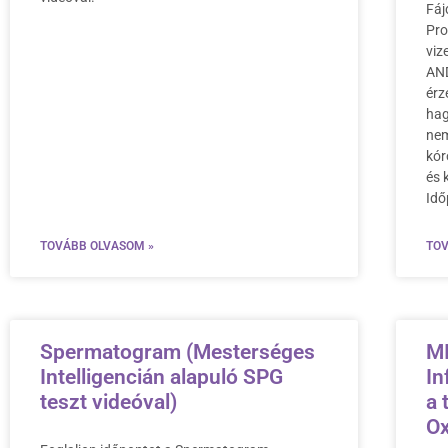
Fáj
Pro
viz
AND
érz
hag
nem
kór
és 
Idő
TOVÁBB OLVASOM »
TOV
Spermatogram (Mesterséges
MI
Intelligencián alapuló SPG
In
teszt videóval)
a 
Ox