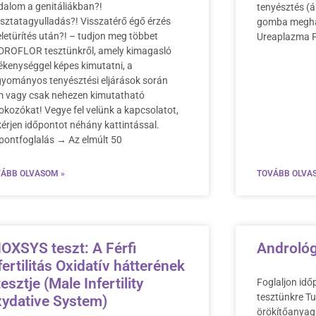
dalom a genitáliákban?!
tenyésztés (ál
sztatagyulladás?! Visszatérő égő érzés
gomba meghat
eletürítés után?! – tudjon meg többet
Ureaplazma 
ROFLOR tesztünkről, amely kimagasló
ékenységgel képes kimutatni, a
yományos tenyésztési eljárások során
 vagy csak nehezen kimutatható
okozókat! Vegye fel velünk a kapcsolatot,
kérjen időpontot néhány kattintással.
pontfoglalás → Az elmúlt 50
ÁBB OLVASOM »
TOVÁBB OLVA
OXSYS teszt: A Férfi
Andrológ
fertilitás Oxidatív hátterének
tesztje (Male Infertility
Foglaljon id
tesztünkre T
ydative System)
örökítőanyag