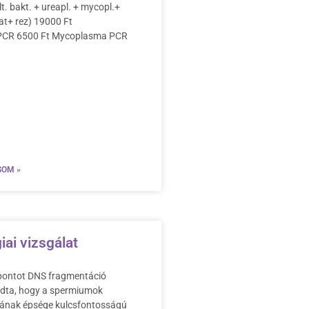
t. bakt. + ureapl. + mycopl.+
+ rez) 19000 Ft
PCR 6500 Ft Mycoplasma PCR
SOM »
iai vizsgálat
őpontot DNS fragmentáció
udta, hogy a spermiumok
ának épsége kulcsfontosságú