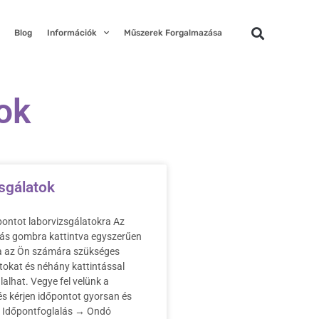
Blog
Információk
Műszerek Forgalmazása
ok
sgálatok
pontot laborvizsgálatokra Az
lás gombra kattintva egyszerűen
ja az Ön számára szükséges
tokat és néhány kattintással
lalhat. Vegye fel velünk a
és kérjen időpontot gyorsan és
 Időpontfoglalás → Ondó