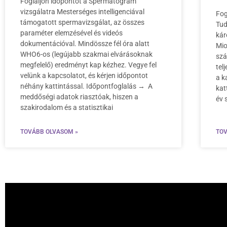
Foglaljon időpontot a Spermatogram
vizsgálatra Mesterséges intelligenciával
Fog
támogatott spermavizsgálat, az összes
Tud
paraméter elemzésével és videós
kár
dokumentációval. Mindössze fél óra alatt
Mio
WHO6-os (legújabb szakmai elvárásoknak
szá
megfelelő) eredményt kap kézhez. Vegye fel
tel
velünk a kapcsolatot, és kérjen időpontot
a k
néhány kattintással. Időpontfoglalás → A
kat
meddőségi adatok riasztóak, hiszen a
év 
szakirodalom és a statisztikai
TOVÁBB OLVASOM »
TOV