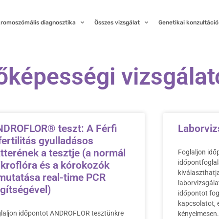
kromoszómális diagnosztika
Összes vizsgálat
Genetikai konzultáció
őképességi vizsgálat
DROFLOR® teszt: A Férfi
Laborviz
fertilitás gyulladásos
tterének a tesztje (a normál
Foglaljon idő
időpontfogla
kroflóra és a kórokozók
kiválaszthat
mutatása real-time PCR
laborvizsgála
gítségével)
időpontot fog
kapcsolatot, 
laljon időpontot ANDROFLOR tesztünkre
kényelmesen.