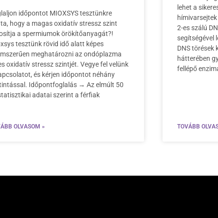
lehet a siker
laljon időpontot MIOXSYS tesztünkre
hímivarsejtek 
ta, hogy a magas oxidatív stressz szint
2-es szálú D
osítja a spermiumok örökítőanyagát?!
segítségével l
xsys tesztünk rövid idő alatt képes
DNS törések 
mszerűen meghatározni az ondóplazma
hátterében g
jes oxidatív stressz szintjét. Vegye fel velünk
fellépő enzim
apcsolatot, és kérjen időpontot néhány
tintással. Időpontfoglalás → Az elmúlt 50
statisztikai adatai szerint a férfiak
ÁBB OLVASOM »
TOVÁBB OLVA