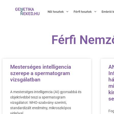
Női tesztek
Férfi tesztek
Embrió 
Férfi Nemz
Mesterséges intelligencia
AN
szerepe a spermatogram
In
vizsgálatban
há
mi
ki
A mesterséges intelligencia (AI) gyorsabbá és
objektívebbé teszi a spermatogram
se
vizsgálatot: WHO-szabvány szerinti,
standardizált eredmény, mikroszkópos
Fog
videóval.