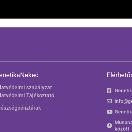
enetikaNeked
Elérhető
atvédelmi szabályzat
Geneti
atvédelmi Tájékoztató
info@g
gészségpénztárak
Geneti
Munana
között