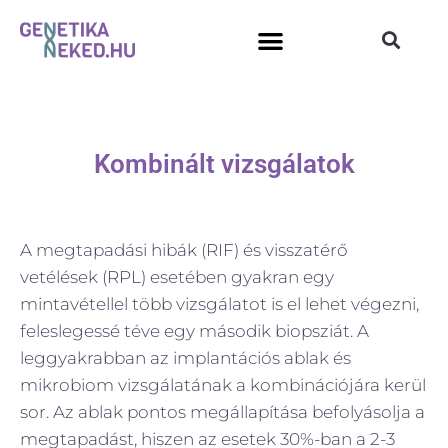
Kombinált vizsgálatok
A megtapadási hibák (RIF) és visszatérő
vetélések (RPL) esetében gyakran egy
mintavétellel több vizsgálatot is el lehet végezni,
feleslegessé téve egy második biopsziát. A
leggyakrabban az implantációs ablak és
mikrobiom vizsgálatának a kombinációjára kerül
sor. Az ablak pontos megállapítása befolyásolja a
megtapadást, hiszen az esetek 30%-ban a 2-3