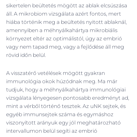
sikertelen beültetés mögött az ablak elcsúszása
áll. A mikrobiom vizsgálata azért fontos, mert
hiába történik meg a beültetés nyitott ablaknál,
amennyiben a méhnyálkahártya mikrobiális
környezet eltér az optimálistól, úgy az embrió
vagy nem tapad meg, vagy a fejlődése áll meg
rövid időn belül.
A visszatérő vetélések mögött gyakran
immunológia okok húzódnak meg. Ma már
tudjuk, hogy a méhnyálkahártya immunológiai
vizsgálata lényegesen pontosabb eredményt ad,
mint a vérből történő tesztek. Az uNK sejtek, és
egyéb immunsejtek száma és egymáshoz
viszonyított arányuk egy jól meghatározható
intervallumon belül segíti az embrió