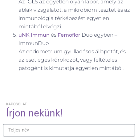
Az IGLS az egyetlen olyan labor, amely az
ablak vizsgálatot, a mikrobiom tesztet és az
immunológia térképezést egyetlen
mintából elvégzi.
és
Duo egyben –
uNK Immun
Femoflor
ImmunDuo
Az endometrium gyulladásos állapotát, és
az esetleges kórokozót, vagy feltételes
patogént is kimutatja egyetlen mintából.
KAPCSOLAT
Írjon nekünk!