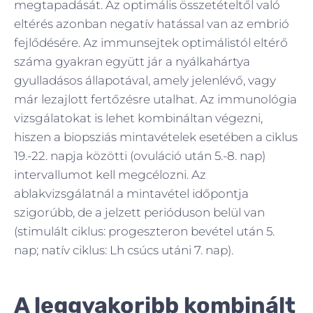
megtapadását. Az optimális összetételtől való
eltérés azonban negatív hatással van az embrió
fejlődésére. Az immunsejtek optimálistól eltérő
száma gyakran együtt jár a nyálkahártya
gyulladásos állapotával, amely jelenlévő, vagy
már lezajlott fertőzésre utalhat. Az immunológia
vizsgálatokat is lehet kombináltan végezni,
hiszen a biopsziás mintavételek esetében a ciklus
19.-22. napja közötti (ovuláció után 5.-8. nap)
intervallumot kell megcélozni. Az
ablakvizsgálatnál a mintavétel időpontja
szigorúbb, de a jelzett perióduson belül van
(stimulált ciklus: progeszteron bevétel után 5.
nap; natív ciklus: Lh csúcs utáni 7. nap).
A leggyakoribb kombinált