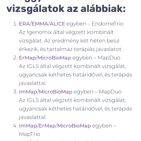
vizsgálatok az alábbiak:
/
/
egyben – EndomeTrio
ERA
EMMA
ALICE
Az Igenomix által végzett kombinált
vizsgálat. Az eredmény két héten belül
érkezik, és tartalmaz terápiás javaslatot.
/
egyben – MapDuo
ErMap
MicroBioMap
Az IGLS által végzett kombinált vizsgálat,
ugyancsak kéthetes határidővel, és terápiás
javaslattal.
/
egyben – MapDuo
ImMap
MicroBioMap
Az IGLS által végzett kombinált vizsgálat,
ugyancsak kéthetes határidővel, és terápiás
javaslattal.
/
/
egyben –
ImMap
ErMap
MicroBioMap
MapTrio