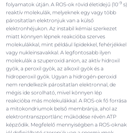
-9
folyamatok útján. A ROS-ok rövid életidejű (10
s)
reaktív molekulák, melyeknek egy vagy több
párosítatlan elektronjuk van a külső
elektronhéjukon. Az instabil kémiai szerkezet
miatt könnyen lépnek reakcióba szerves
molekulákkal, mint például lipidekkel, fehérjékkel
vagy nukleinsavakkal. A legfontosabb ilyen
molekulák a szuperoxid anion, az aktív hidroxil
gyök, a peroxil gyök, az alkoxil gyök és a
hidroperoxil gyök. Ugyan a hidrogén-peroxid
nem rendelkezik párosítatlan elektronnal, de
mégis ide sorolható, mivel könnyen lép
reakcióba más molekulákkal. A ROS-ok fő forrása
a mitokondriumok belső membránja, ahol az
elektrontranszportlánc működése révén ATP
képződik. Megfelelő mennyiségben a ROS-oknak
jól definiálható szerepük van a spermiumok