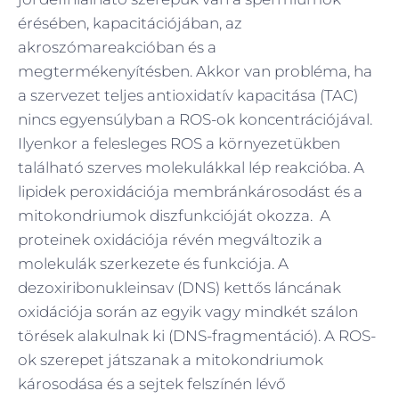
érésében, kapacitációjában, az
akroszómareakcióban és a
megtermékenyítésben. Akkor van probléma, ha
a szervezet teljes antioxidatív kapacitása (TAC)
nincs egyensúlyban a ROS-ok koncentrációjával.
Ilyenkor a felesleges ROS a környezetükben
található szerves molekulákkal lép reakcióba. A
lipidek peroxidációja membránkárosodást és a
mitokondriumok diszfunkcióját okozza. A
proteinek oxidációja révén megváltozik a
molekulák szerkezete és funkciója. A
dezoxiribonukleinsav (DNS) kettős láncának
oxidációja során az egyik vagy mindkét szálon
törések alakulnak ki (DNS-fragmentáció). A ROS-
ok szerepet játszanak a mitokondriumok
károsodása és a sejtek felszínén lévő