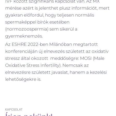
IVF között szignifikáns kapcsolat van. Az MX
mérése azért is jelenthet plusz információt, mert
gyakran előfordul, hogy teljesen normális
spermaképpel bírók esetében
(normozoospermia) sem sikerül a
gyermeknemzés.
Az ESHRE 2022-ben Milánóban megtartott
konferenciáján új elnevezés született az oxidatív
stressz által okozott meddőségre: MOSI (Male
Oxidative Stress Infertility). Nemcsak az
elnevezésre született javaslat, hanem a kezelési
lehetőségekre is.
KAPCSOLAT