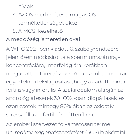
hívják
Az OS mérhető, és a magas OS
terméketlenséget okoz
A MOSI kezelhető
A meddőség ismeretlen okai
A WHO 2021-ben kiadott 6. szabályrendszere
jelentősen módosította a spermiumszámra, -
koncentrációra, -morfológiára korábban
megadott határértékeket. Arra azonban nem ad
egyértelmű felvilágosítást, hogy az adott minta
fertilis vagy infertilis. A szakirodalom alapján az
andrológiai esetek 30−60%-ban idiopátiásak, és
ezen esetek mintegy 80%-ában az oxidatív
stressz áll az infertilitás hátterében.
Az emberi szervezet folyamatosan termel
ún.
reaktív oxigénrészecskéket
(ROS) biokémiai