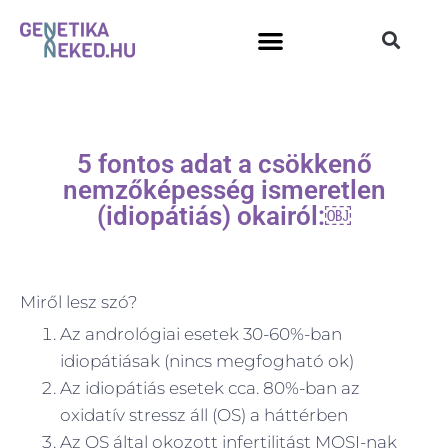
5 fontos adat a csökkenő
nemzőképesség ismeretlen
(idiopátiás) okairól:￼
Miről lesz szó?
Az andrológiai esetek 30-60%-ban
idiopátiásak (nincs megfogható ok)
Az idiopátiás esetek cca. 80%-ban az
oxidatív stressz áll (OS) a háttérben
Az OS által okozott infertilitást MOSI-nak