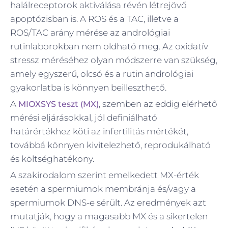
halálreceptorok aktiválása révén létrejövő
apoptózisban is. A ROS és a TAC, illetve a
ROS/TAC arány mérése az andrológiai
rutinlaborokban nem oldható meg. Az oxidatív
stressz méréséhez olyan módszerre van szükség,
amely egyszerű, olcsó és a rutin andrológiai
gyakorlatba is könnyen beilleszthető.
A
, szemben az eddig elérhető
MIOXSYS teszt (MX)
mérési eljárásokkal, jól definiálható
határértékhez köti az infertilitás mértékét,
továbbá könnyen kivitelezhető, reprodukálható
és költséghatékony.
A szakirodalom szerint emelkedett MX-érték
esetén a spermiumok membránja és/vagy a
spermiumok DNS-e sérült. Az eredmények azt
mutatják, hogy a magasabb MX és a sikertelen