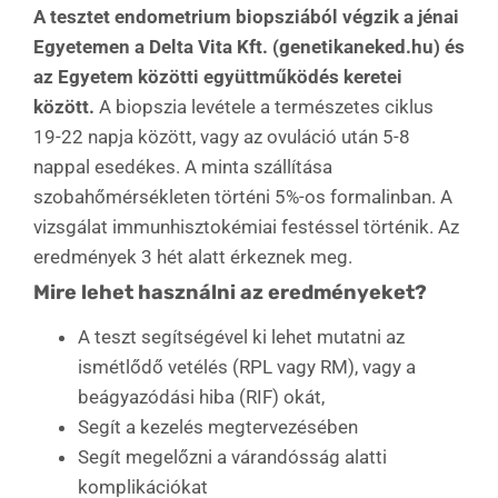
A tesztet endometrium biopsziából végzik a jénai
Egyetemen a Delta Vita Kft. (genetikaneked.hu) és
az Egyetem közötti együttműködés keretei
között.
A biopszia levétele a természetes ciklus
19-22 napja között, vagy az ovuláció után 5-8
nappal esedékes. A minta szállítása
szobahőmérsékleten történi 5%-os formalinban. A
vizsgálat immunhisztokémiai festéssel történik. Az
eredmények 3 hét alatt érkeznek meg.
Mire lehet használni az eredményeket?
A teszt segítségével ki lehet mutatni az
ismétlődő vetélés (RPL vagy RM), vagy a
beágyazódási hiba (RIF) okát,
Segít a kezelés megtervezésében
Segít megelőzni a várandósság alatti
komplikációkat