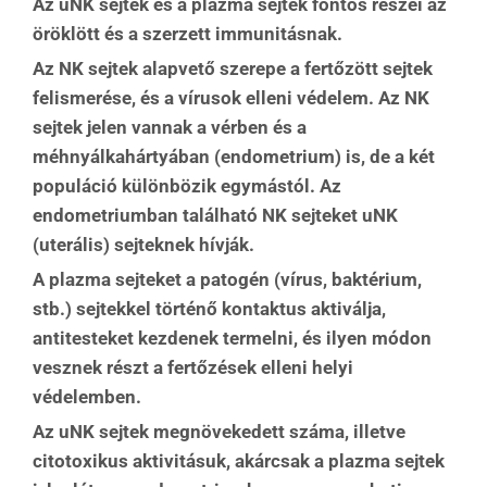
Az uNK sejtek és a plazma sejtek fontos részei az
öröklött és a szerzett immunitásnak.
Az NK sejtek alapvető szerepe a fertőzött sejtek
felismerése, és a vírusok elleni védelem. Az NK
sejtek jelen vannak a vérben és a
méhnyálkahártyában (endometrium) is, de a két
populáció különbözik egymástól. Az
endometriumban található NK sejteket uNK
(uterális) sejteknek hívják.
A plazma sejteket a patogén (vírus, baktérium,
stb.) sejtekkel történő kontaktus aktiválja,
antitesteket kezdenek termelni, és ilyen módon
vesznek részt a fertőzések elleni helyi
védelemben.
Az uNK sejtek megnövekedett száma, illetve
citotoxikus aktivitásuk, akárcsak a plazma sejtek