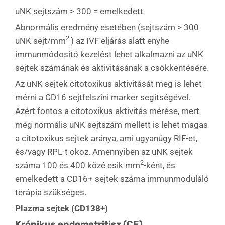
uNK sejtszám > 300 = emelkedett
Abnormális eredmény esetében (sejtszám > 300
2
uNK sejt/mm
) az IVF eljárás alatt enyhe
immunmódosító kezelést lehet alkalmazni az uNK
sejtek számának és aktivitásának a csökkentésére.
Az uNK sejtek citotoxikus aktivitását meg is lehet
mérni a CD16 sejtfelszíni marker segítségével.
Azért fontos a citotoxikus aktivitás mérése, mert
még normális uNK sejtszám mellett is lehet magas
a citotoxikus sejtek aránya, ami ugyanúgy RIF-et,
és/vagy RPL-t okoz. Amennyiben az uNK sejtek
2
száma 100 és 400 közé esik mm
-ként, és
emelkedett a CD16+ sejtek száma immunmoduláló
terápia szükséges.
Plazma sejtek (CD138+)
Krónikus endometritisz (CE)