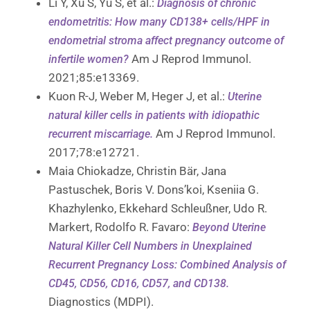
Li Y, Xu S, Yu S, et al.:
Diagnosis of chronic
endometritis: How many CD138+ cells/HPF in
endometrial stroma affect pregnancy outcome of
Am J Reprod Immunol.
infertile women?
2021;85:e13369.
Kuon R-J, Weber M, Heger J, et al.:
Uterine
natural killer cells in patients with idiopathic
Am J Reprod Immunol.
recurrent miscarriage.
2017;78:e12721.
Maia Chiokadze, Christin Bär, Jana
Pastuschek, Boris V. Dons’koi, Kseniia G.
Khazhylenko, Ekkehard Schleußner, Udo R.
Markert, Rodolfo R. Favaro:
Beyond Uterine
Natural Killer Cell Numbers in Unexplained
Recurrent Pregnancy Loss: Combined Analysis of
CD45, CD56, CD16, CD57, and CD138.
Diagnostics (MDPI).