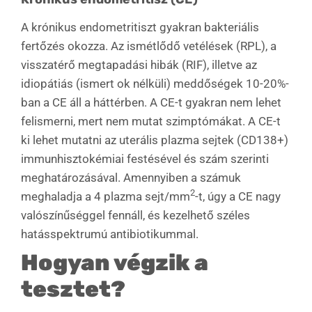
A krónikus endometritiszt gyakran bakteriális
fertőzés okozza. Az ismétlődő vetélések (RPL), a
visszatérő megtapadási hibák (RIF), illetve az
idiopátiás (ismert ok nélküli) meddőségek 10-20%-
ban a CE áll a háttérben. A CE-t gyakran nem lehet
felismerni, mert nem mutat szimptómákat. A CE-t
ki lehet mutatni az uterális plazma sejtek (CD138+)
immunhisztokémiai festésével és szám szerinti
meghatározásával. Amennyiben a számuk
2
meghaladja a 4 plazma sejt/mm
-t, úgy a CE nagy
valószínűséggel fennáll, és kezelhető széles
hatásspektrumú antibiotikummal.
Hogyan végzik a
tesztet?