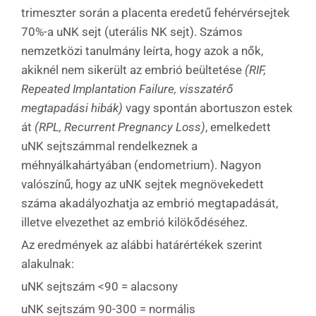
trimeszter során a placenta eredetű fehérvérsejtek
70%-a uNK sejt (uterális NK sejt). Számos
nemzetközi tanulmány leírta, hogy azok a nők,
akiknél nem sikerült az embrió beültetése
(RIF,
Repeated Implantation Failure, visszatérő
megtapadási hibák)
vagy spontán abortuszon estek
át
(RPL, Recurrent Pregnancy Loss)
, emelkedett
uNK sejtszámmal rendelkeznek a
méhnyálkahártyában (endometrium). Nagyon
valószínű, hogy az uNK sejtek megnövekedett
száma akadályozhatja az embrió megtapadását,
illetve elvezethet az embrió kilökődéséhez.
Az eredmények az alábbi határértékek szerint
alakulnak:
uNK sejtszám <90 = alacsony
uNK sejtszám 90-300 = normális