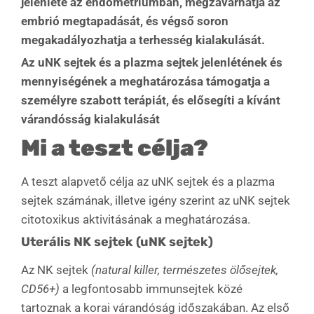
jelenléte az endometriumban, megzavarhatja az
embrió megtapadását, és végső soron
megakadályozhatja a terhesség kialakulását.
Az uNK sejtek és a plazma sejtek jelenlétének és
mennyiségének a meghatározása támogatja a
személyre szabott terápiát, és elősegíti a kívánt
várandósság kialakulását
Mi a teszt célja?
A teszt alapvető célja az uNK sejtek és a plazma
sejtek számának, illetve igény szerint az uNK sejtek
citotoxikus aktivitásának a meghatározása.
Uterális NK sejtek (uNK sejtek)
Az NK sejtek
(natural killer, természetes ölősejtek,
CD56+)
a legfontosabb immunsejtek közé
tartoznak a korai várandóság időszakában. Az első