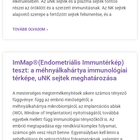
elkerülésében. Az uNK sejtek és a plazma sejtek fontos
részei az öröklött és a szerzett immunitásnak. Az NK sejtek
alapvető szerepe a fertőzött sejtek felismerése, és a
TOVÁBB OLVASOM »
ImMap®(Endometriális Immuntérkép)
teszt: a méhnyálkahártya immunológiai
térképe, uNK sejtek meghatározása
A mesterséges megtermékenyítések sikere számos tényező
függvénye: függ az embrió minőségétől, a
méhnyálkahártya mikrobiomjától, az implantációs ablak
(WOI, Window of Implantation) nyitottságától, továbbá
egyebek mellett függ immunológiai tényezőktől is. Az
embrió megtapadása egy rendkívül komplex folyamat,
számos gén vesz részt benne. Egyensúlyban kell lenni a
sejtelhalásos és sejtosztódási folyamatoknak, valamint a