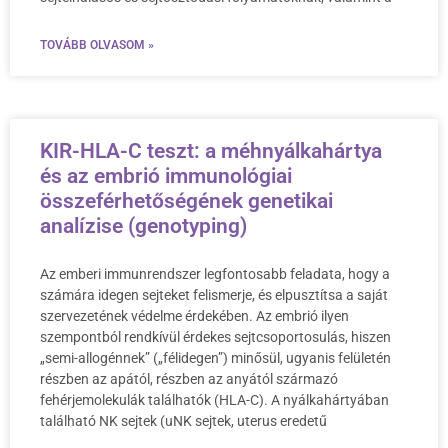
TOVÁBB OLVASOM »
KIR-HLA-C teszt: a méhnyálkahártya
és az embrió immunológiai
összeférhetőségének genetikai
analízise (genotyping)
Az emberi immunrendszer legfontosabb feladata, hogy a
számára idegen sejteket felismerje, és elpusztítsa a saját
szervezetének védelme érdekében. Az embrió ilyen
szempontból rendkívül érdekes sejtcsoportosulás, hiszen
„semi-allogénnek” („félidegen”) minősül, ugyanis felületén
részben az apától, részben az anyától származó
fehérjemolekulák találhatók (HLA-C). A nyálkahártyában
található NK sejtek (uNK sejtek, uterus eredetű