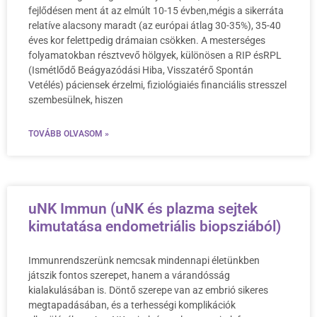
fejlődésen ment át az elmúlt 10-15 évben,mégis a sikerráta
relatíve alacsony maradt (az európai átlag 30-35%), 35-40
éves kor felettpedig drámaian csökken. A mesterséges
folyamatokban résztvevő hölgyek, különösen a RIP ésRPL
(Ismétlődő Beágyazódási Hiba, Visszatérő Spontán
Vetélés) páciensek érzelmi, fiziológiaiés financiális stresszel
szembesülnek, hiszen
TOVÁBB OLVASOM »
uNK Immun (uNK és plazma sejtek
kimutatása endometriális biopsziából)
Immunrendszerünk nemcsak mindennapi életünkben
játszik fontos szerepet, hanem a várandósság
kialakulásában is. Döntő szerepe van az embrió sikeres
megtapadásában, és a terhességi komplikációk