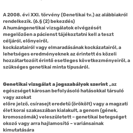
A 2008. évi XXI. törvény (Genetikai tv.) az alábbiakról
rendelkezik. (6.§ (2) bekezdés)
A humángenetikai vizsgálatok elvégzését
megelőzően a pácienst tájékoztatni kell a teszt
céljáról, előnyeiről,
kockázatairól vagy elmaradásának kockázatairól, a
lehetséges eredményeknek az érintett és közeli
hozzátartozóit érintő esetleges következményeiről, a
szükséges genetikai minta típusáról.
Genetikai vizsgálat a jogszabályok szerint
„az
egészséget károsan befolyásoló hatásokkal társuló
vagy azokat
előre jelző, csírasejt eredetű (örökölt) vagy a magzati
élet korai szakaszában kialakult, a genom (gének,
kromoszómák) veleszületett – genetikai betegséget
okozó vagy arra hajlamosító – variánsainak
kimutatására