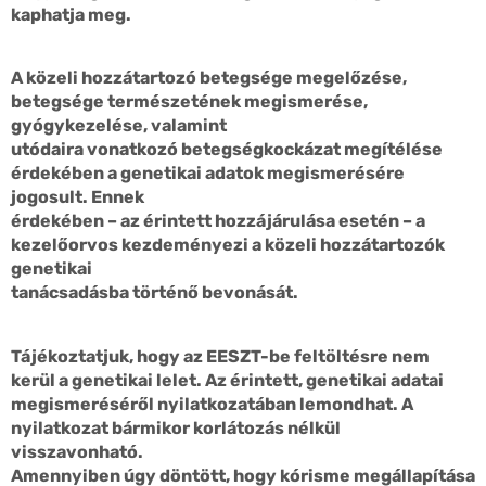
kaphatja meg.
A közeli hozzátartozó betegsége megelőzése,
betegsége természetének megismerése,
gyógykezelése, valamint
utódaira vonatkozó betegségkockázat megítélése
érdekében a genetikai adatok megismerésére
jogosult. Ennek
érdekében – az érintett hozzájárulása esetén – a
kezelőorvos kezdeményezi a közeli hozzátartozók
genetikai
tanácsadásba történő bevonását.
Tájékoztatjuk, hogy az EESZT-be feltöltésre nem
kerül a genetikai lelet. Az érintett, genetikai adatai
megismeréséről nyilatkozatában lemondhat. A
nyilatkozat bármikor korlátozás nélkül
visszavonható.
Amennyiben úgy döntött, hogy kórisme megállapítása