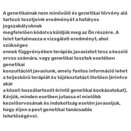
A genetikainak nem minősülő és genetikai törvény alá
tartozó tesztjeink eredményét a hatályos
jogszabályoknak
megfelelően kódolva küldjük meg az Ön részére. A
lelet tartalmazza a vizsgálati eredményt, ahol
szükséges
ennek függvényében terápiás javaslatot tesz a kezelő
orvos számára, vagy genetikai tesztek esetében
genetikai
konzultációt javaslunk, amely fontos információ lehet
a teljeskörű terápiát és tájékoztatást illetően (érintve
akár
a közeli hozzátartozót érintő genetikai kockázatokat).
Kérjük, minden esetben jutassa el mielőbb
kezelőorvosának és indokoltság esetén javasoljuk,
hogy éljen a post genetikai tanácsadás
lehetőségével.