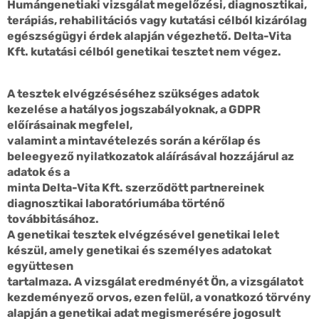
Humángenetiaki vizsgálat megelőzési, diagnosztikai,
terápiás, rehabilitációs vagy kutatási célból kizárólag
egészségügyi érdek alapján végezhető. Delta-Vita
Kft. kutatási célból genetikai tesztet nem végez.
A tesztek elvégzéséséhez szükséges adatok
kezelése a hatályos jogszabályoknak, a GDPR
előírásainak megfelel,
valamint a mintavételezés során a kérőlap és
beleegyező nyilatkozatok aláírásával hozzájárul az
adatok és a
minta Delta-Vita Kft. szerződött partnereinek
diagnosztikai laboratóriumába történő
továbbitásához.
A genetikai tesztek elvégzésével genetikai lelet
készül, amely genetikai és személyes adatokat
együttesen
tartalmaza. A vizsgálat eredményét Ön, a vizsgálatot
kezdeményező orvos, ezen felül, a vonatkozó törvény
alapján a genetikai adat megismerésére jogosult