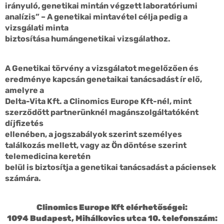
irányuló, genetikai mintán végzett laboratóriumi
analízis” – A genetikai mintavétel célja pedig a
vizsgálati minta
biztosítása humángenetikai vizsgálathoz.
A Genetikai törvény a vizsgálatot megelőzően és
eredménye kapcsán genetaikai tanácsadást ír elő,
amelyre a
Delta-Vita Kft. a Clinomics Europe Kft-nél, mint
szerződőtt partnerünknél magánszolgáltatóként
díjfizetés
ellenében, a jogszabályok szerint személyes
találkozás mellett, vagy az Ön döntése szerint
telemedicina keretén
belül is biztosítja a genetikai tanácsadást a páciensek
számára.
Clinomics Europe Kft elérhetőségei:
1094 Budapest, Mihálkovics utca 10. telefonszám: