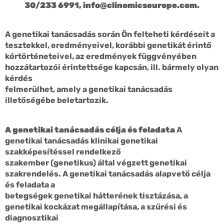
30/233 6991,
info@clinomicseurope.com
.
A genetikai tanácsadás során Ön felteheti kérdéseit a
tesztekkel, eredményeivel, korábbi genetikát érintő
kórtörténeteivel, az eredmények függvényében
hozzátartozói érintettsége kapcsán, ill. bármely olyan
kérdés
felmerülhet, amely a genetikai tanácsadás
illetőségébe beletartozik.
A genetikai tanácsadás célja és feladata
A
genetikai tanácsadás klinikai genetikai
szakképesítéssel rendelkező
szakember (genetikus) által végzett genetikai
szakrendelés. A genetikai tanácsadás alapvető célja
és feladata a
betegségek genetikai hátterének tisztázása, a
genetikai kockázat megállapítása, a szűrési és
diagnosztikai