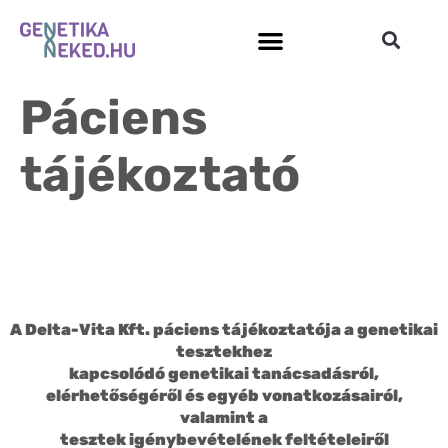
Páciens
tájékoztató
A Delta-Vita Kft. páciens tájékoztatója a genetikai
tesztekhez
kapcsolódó genetikai tanácsadásról,
elérhetőségéről és egyéb vonatkozásairól,
valamint a
tesztek igénybevételének feltételeiről