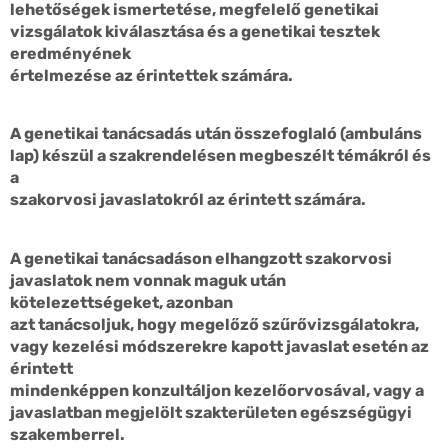
lehetőségek ismertetése, megfelelő genetikai
vizsgálatok kiválasztása és a genetikai tesztek
eredményének
értelmezése az érintettek számára.
A genetikai tanácsadás után összefoglaló (ambuláns
lap) készül a szakrendelésen megbeszélt témákról és
a
szakorvosi javaslatokról az érintett számára.
A genetikai tanácsadáson elhangzott szakorvosi
javaslatok nem vonnak maguk után
kötelezettségeket, azonban
azt tanácsoljuk, hogy megelőző szűrővizsgálatokra,
vagy kezelési módszerekre kapott javaslat esetén az
érintett
mindenképpen konzultáljon kezelőorvosával, vagy a
javaslatban megjelölt szakterületen egészségügyi
szakemberrel.